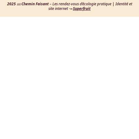
2025
⅏
Chemin Faisant
– Les rendez-vous d’écologie pratique
|
Identité et
site internet
↝
Superfruit